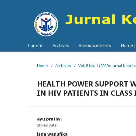
Current
Archives
Announcements
Home Jo
Home
/
Archives
/
Vol. 8 No. 1 (2019): Jurnal Keseh
HEALTH POWER SUPPORT 
IN HIV PATIENTS IN CLAS
ayu pratiwi
stikes yatsi
isna wanufika