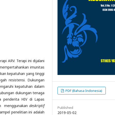
pi ARV. Terapi ini dijalani
 mempertahankan imunitas
kan kepatuhan yang tinggi
gah resistensi. Dukungan
engaruhi kepatuhan dalam
PDF (Bahasa Indonesia)
 hubungan dukungan tenaga
 penderita HIV di Lapas
an
menggunakan
deskriptif
Published
Sampel penelitian ini adalah
2019-05-02