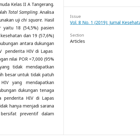
uda Kelas II A Tangerang.
alah
Total Sampling
. Analisa
Issue
unakan uji
chi square
. Hasil
Vol. 8 No. 1 (2019): Jurnal Kesehat
r yaitu 18 (54,5%) pasien
Section
kesehatan dan 19 (57,6%)
Articles
hubungan antara dukungan
 penderita HIV di Lapas
gan nilai POR =7,000 (95%
 yang tidak mendapatkan
ih besar untuk tidak patuh
 HIV yang mendapatkan
hubungan dukungan tenaga
 penderita HIV di Lapas
idak hanya menjadi sarana
bersifat preventif dalam