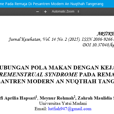
me Pada Remaja Di Pesantren Modern An Nuqthah Tangerang