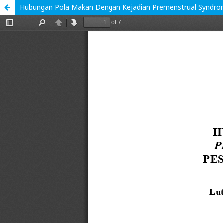
Hubungan Pola Makan Dengan Kejadian Premenstrual Syndro