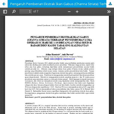
Pengaruh Pemberian Ekstrak Ikan Gabus (Channa Striata) Terhadap Penyembuhan Luka Operasi SC Hari Ke 1-10 Diruangan Nifas RSUD H. Badaruddin Kasim Tabalong Kalimantan Selatan