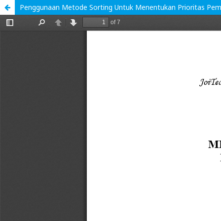
Penggunaan Metode Sorting Untuk Menentukan Prioritas Pem