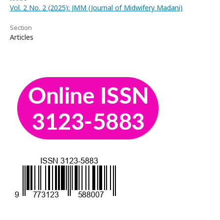
Vol. 2 No. 2 (2025): JMM (Journal of Midwifery Madani)
Section
Articles