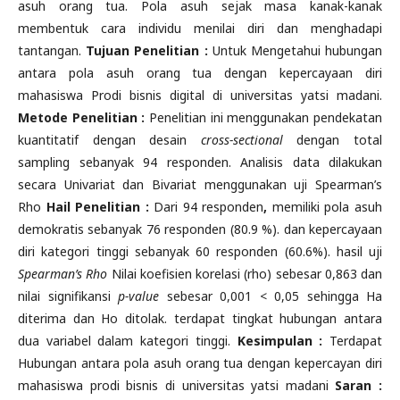
asuh orang tua. Pola asuh sejak masa kanak-kanak
membentuk cara individu menilai diri dan menghadapi
tantangan.
Tujuan Penelitian :
Untuk Mengetahui hubungan
antara pola asuh orang tua dengan kepercayaan diri
mahasiswa Prodi bisnis digital di universitas yatsi madani.
Metode Penelitian :
Penelitian ini menggunakan pendekatan
kuantitatif dengan desain
cross-sectional
dengan total
sampling sebanyak 94 responden. Analisis data dilakukan
secara Univariat dan Bivariat menggunakan uji Spearman’s
Rho
Hail Penelitian :
Dari 94 responden
,
memiliki pola asuh
demokratis sebanyak 76 responden (80.9 %). dan kepercayaan
diri kategori tinggi sebanyak 60 responden (60.6%). hasil uji
Spearman’s Rho
Nilai koefisien korelasi (rho) sebesar 0,863 dan
nilai signifikansi
p-value
sebesar 0,001 < 0,05 sehingga Ha
diterima dan Ho ditolak. terdapat tingkat hubungan antara
dua variabel dalam kategori tinggi.
Kesimpulan :
Terdapat
Hubungan antara pola asuh orang tua dengan kepercayan diri
mahasiswa prodi bisnis di universitas yatsi madani
Saran :